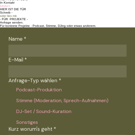
ANFRAGEN
MEA VOCA STUDIO
In Kontakt
bleiben
.
HIER IST DIE TÜR
Schreib -
oder lies mit.
- FÜR PROJEKTE -
Anfrage senden.
Für konkrete Projekte - Podcast, Stimme, DJing oder etwas anderem.
Name
*
E-Mail
*
Anfrage-Typ wählen
*
Podcast-Produktion
Stimme (Moderation, Sprech-Aufnahmen)
DJ-Set / Sound-Kuration
Sonstiges
Kurz worum's geht
*