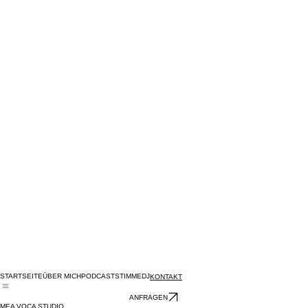
STARTSEITE
ÜBER MICH
PODCAST
STIMME
DJ
KONTAKT