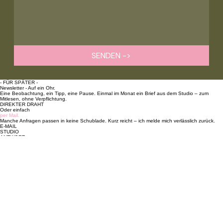
SENDEN ->
- FÜR SPÄTER -
Newsletter - Auf ein Ohr.
Eine Beobachtung, ein Tipp, eine Pause. Einmal im Monat ein Brief aus dem Studio – zum
Mitlesen, ohne Verpflichtung.
DIREKTER DRAHT
Oder einfach
per Mail.
Manche Anfragen passen in keine Schublade. Kurz reicht – ich melde mich verlässlich zurück.
E-MAIL
STUDIO
ANTWORT
office@meavoca.studio
St. Pölten · tätig im DACH-Raum
Innerhalb von 2-3 Werktagen
Mea Voca Studio
Studio für Stimme, Klang und Wirkung.
Navigation
Startseite
Über mich
Podcast
Stimme
DJing
Kontakt
Auch von mir
Voices of Love