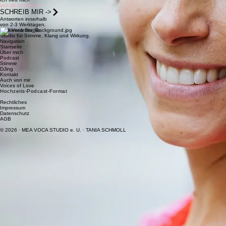
Schließlich beides zusammen.
Im Podcast traf das Zuhören auf das Gespür für Klang. Über sechzig Episoden später ist klar: An
dieser Kreuzung will ich bleiben.
Mea Voca ist der Ort, an dem alles zusammenläuft.
HIER IST DIE TÜR
Ich freu mich
von dir zu hören!
SCHREIB MIR ->
Antworten innerhalb
von 2-3 Werktagen.
Mea Voca Studio
Studio für Stimme, Klang und Wirkung.
Navigation
Startseite
Über mich
Podcast
Stimme
DJing
Kontakt
Auch von mir
Voices of Love
Hochzeits-Podcast-Format
Rechtliches
Impressum
Datenschutz
AGB
© 2026 · MEA VOCA STUDIO e. U. · TANIA SCHMOLL