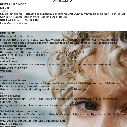
STARTSEITE
PODCAST
STIMME
DJ
KONTAKT
ÜBER MICH
ANFRAGEN
HINTER MEA VOCA
Ich bin
Tania.
Studio-Inhaberin. Podcast-Produzentin. Sprecherin und DJane. Mama einer kleinen Tochter. Mit
Sitz in St. Pölten, tätig in Wien und im DACH-Raum.
DREI WELTEN · EIN STUDIO
Eine Person dahinter.
DER NAME
Wie es zu Mea Voca kam.
In jedem Beruf, den ich hatte, war das Werkzeug dasselbe – Stimme, Klang, Raum. In der
Therapie habe ich Stimmen zugehört. Beim Auflegen Räume gelesen. Im Podcast beides
zusammengebracht.
Mea Voca - meine Stimme.
Darum geht es: Dass aus einer Stimme etwas entsteht, das bleibt.
AUS DEM STUDIO · HÖRSTÜCK 02
Vier Minuten,
meine Stimme.
Wenn du wissen willst, wie ich klinge, bevor wir uns schreiben – hör einfach kurz rein.
DER WEG HIERHER
Wie alles
zusammenkam.
01
Zuerst das Zuhören.
Jahre als Therapeutin haben mir beigebracht, was ein Gespräch trägt: zuhören, Stille halten,
Pausen aushalten, ohne reinzureden.
Genau das unterscheidet ein gutes Gespräch von einer Plauderei.
02
Dann der Klang
Musik war immer da – Chor, Band, eigenes Instrument. Später das DJ-Pult, in Häusern mit
eigenem Ton.
Auflegen heißt, einen Raum zu lesen, bevor man ihn füllt.
03